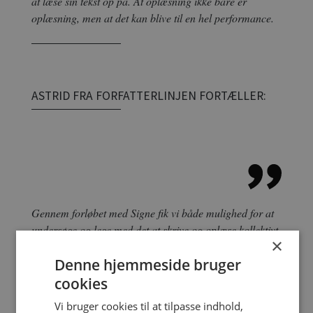
at læse sin tekst op på. At oplæsning ikke bare er
oplæsning, men at det kan blive til en hel performance.
ASTRID FRA FORFATTERLINJEN FORTÆLLER:
Gennem forløbet med Signe fik vi både mulighed for at
undersøge og lege med det at skrive og oplæse kollektivt.
×
Det var utrolig spændende at opdage, hvad det kan give
Denne hjemmeside bruger
til en tekst at være flere om at skrive den, og ikke mindst
hvad det kan give at udfordre den klassiske oplæsning.
cookies
Vi bruger cookies til at tilpasse indhold,