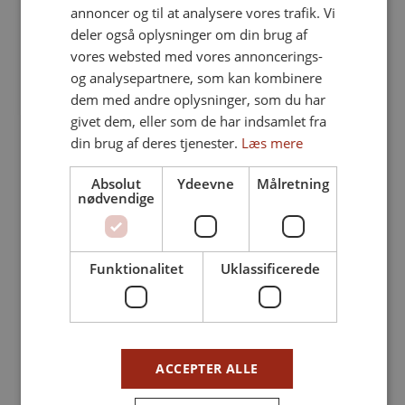
annoncer og til at analysere vores trafik. Vi
deler også oplysninger om din brug af
vores websted med vores annoncerings-
og analysepartnere, som kan kombinere
DET SKER
dem med andre oplysninger, som du har
givet dem, eller som de har indsamlet fra
din brug af deres tjenester.
Læs mere
Absolut
Ydeevne
Målretning
nødvendige
Filmpremiere:
Ny leder af Dansk
Fiktionsfilm af unge
Talentakademi skal
Funktionalitet
Uklassificerede
filmskabere i Big Bio
styrke synlighed og
Holstebro
samarbejde
ACCEPTER ALLE