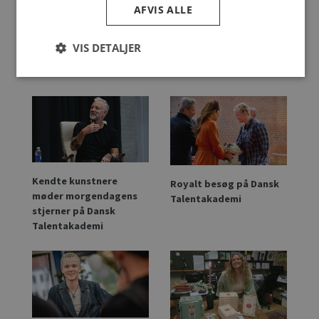
AFVIS ALLE
Alt afhænger af dig -
Forfatterlinjen i nyt
Gratis forestilling af
online Format. Fra idé
VIS DETALJER
elever på Dansk
til færdigt værk
Talentakademi
Kendte kunstnere
Royalt besøg på Dansk
møder morgendagens
Talentakademi
stjerner på Dansk
Talentakademi