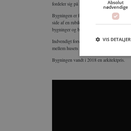
Absolut
fordeler sig på kollegieboliger, fællesområde
nødvendige
Bygningen er formet som en kube med neder
side af en rubiks-terning. Derved bliver 
bygninger og byrum, en åbning der også un
VIS DETALJER
Indvendigt forskyder rum og etager sig i for
mellem husets mange aktiviteter.
Bygningen vandt i 2018 en arkitektpris.