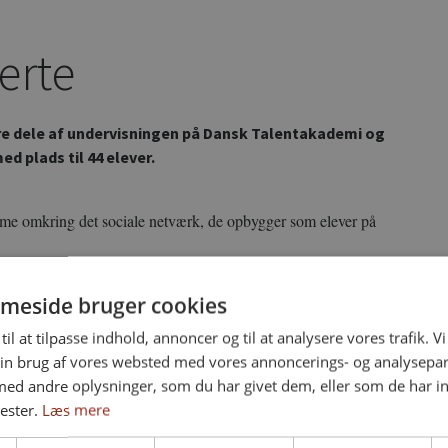
erte
e dele af undervisningen på Dansk Talentakademi og
d plads til 44 elever.
e omkring det sociale netværk, de opbygger som elever på
 akademiet også indlogerer gæsteundervisere og kunstnere, der
meside bruger cookies
kabt kreative synenergier mellem eleverne og professionelle
til at tilpasse indhold, annoncer og til at analysere vores trafik. V
in brug af vores websted med vores annoncerings- og analysepa
d andre oplysninger, som du har givet dem, eller som de har in
nester.
Læs mere
f Holstebro og byder på 1820 nyopførte kvadratmeter, der