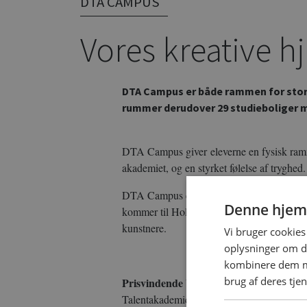
DTA CAMPUS
Vores kreative hj
DTA Campus er både rammen for stor
rummer derudover 29 studieboliger me
DTA Campus giver eleverne en fysisk ramm
akademiet, og en styrket følelse af tryghed.
DTA Campus er et kreativt mødested, hvor
Denne hjem
kommer til Holstebro. På den måde bliver s
kunstnere.
Vi bruger cookies 
oplysninger om d
kombinere dem me
brug af deres tje
Prisvindende byggeri
Talentakademiets Campus ligger i hjertet a