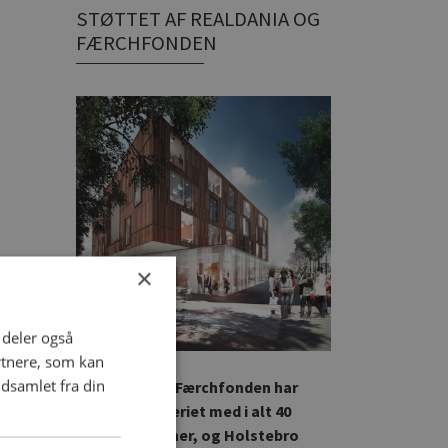
STØTTET AF REALDANIA OG
FÆRCHFONDEN
×
i deler også
rtnere, som kan
dsamlet fra din
Realdania og Færchfonden har
støttet byggeriet med i alt 40
millioner kroner, og Holstebro