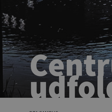
Centr
udfol