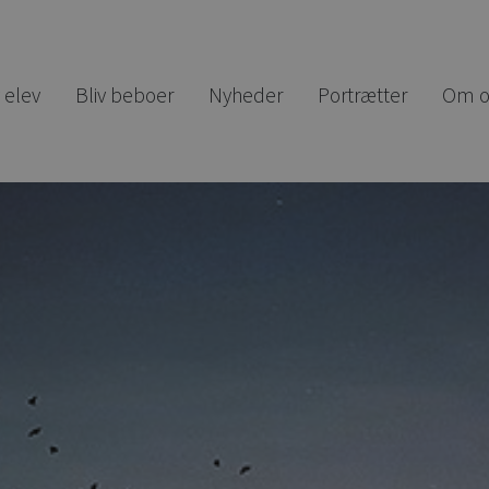
v elev
Bliv beboer
Nyheder
Portrætter
Om o