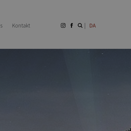
s
Kontakt
|
DA
Søg efter: