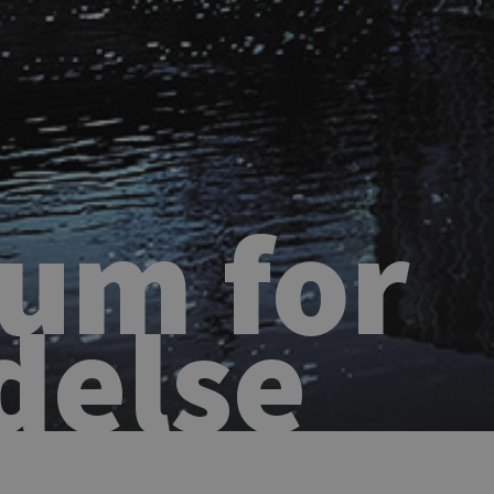
um for
delse