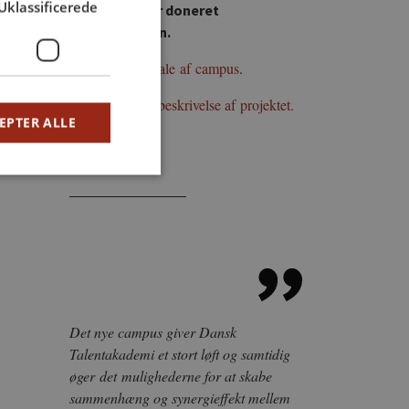
Uklassificerede
Kommune har doneret
byggegrunden.
Realdanias omtale af campus
.
FærchFondens beskrivelse af projektet.
EPTER ALLE
Det nye campus giver Dansk
Talentakademi et stort løft og samtidig
øger det mulighederne for at skabe
sammenhæng og synergieffekt mellem