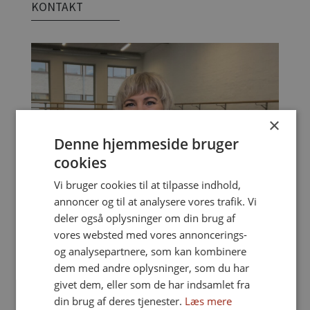
KONTAKT
×
Denne hjemmeside bruger
cookies
Vi bruger cookies til at tilpasse indhold,
annoncer og til at analysere vores trafik. Vi
deler også oplysninger om din brug af
vores websted med vores annoncerings-
og analysepartnere, som kan kombinere
dem med andre oplysninger, som du har
Linjeleder Lene Bonde
givet dem, eller som de har indsamlet fra
Har du spørgsmål, kan du kontakte linjeleder Lene
din brug af deres tjenester.
Læs mere