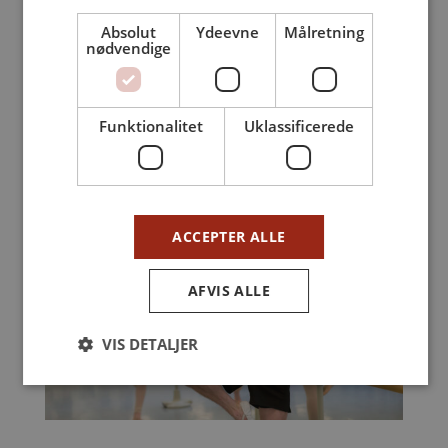
Bonde på
lene@talentakademi.dk
eller ring på tlf. 22 97
03 01.
Absolut
Ydeevne
Målretning
nødvendige
Funktionalitet
Uklassificerede
OPTAGELSE
ACCEPTER ALLE
AFVIS ALLE
VIS DETALJER