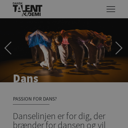
Previous
Next
Dans
Dans
Dans
Dans
Dans
Dans
PASSION FOR DANS?
Danselinjen er for dig, der
brænder for dansen og vil