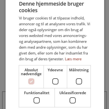
Kendte kunstnere
Denne hjemmeside bruger
Royalt besøg på Dansk
møder morgendagens
Talentakademi
cookies
stjerner på Dansk
Talentakademi
Vi bruger cookies til at tilpasse indhold,
annoncer og til at analysere vores trafik. Vi
deler også oplysninger om din brug af
vores websted med vores annoncerings-
og analysepartnere, som kan kombinere
dem med andre oplysninger, som du har
givet dem, eller som de har indsamlet fra
Emil har fundet sit
Dansk Talentakademi
din brug af deres tjenester.
Læs mere
kreative frirum på
søger ny leder
Dansk Talentakademi
Absolut
Ydeevne
Målretning
nødvendige
Funktionalitet
Uklassificerede