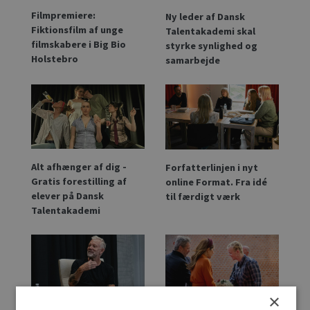
Filmpremiere:
Ny leder af Dansk
Fiktionsfilm af unge
Talentakademi skal
filmskabere i Big Bio
styrke synlighed og
Holstebro
samarbejde
Alt afhænger af dig -
Forfatterlinjen i nyt
Gratis forestilling af
online Format. Fra idé
elever på Dansk
til færdigt værk
Talentakademi
×