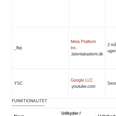
Meta Platform
2 må
_fbp
Inc.
uger
.talentakademi.dk
Google LLC
YSC
Sess
.youtube.com
FUNKTIONALITET
Udbyder /