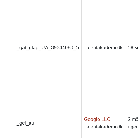
_gat_gtag_UA_39344080_5
.talentakademi.dk
58 s
Google LLC
2 må
_gcl_au
.talentakademi.dk
uger