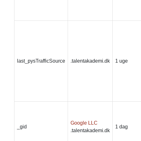
last_pysTrafficSource
.talentakademi.dk
1 uge
Google LLC
_gid
1 dag
.talentakademi.dk