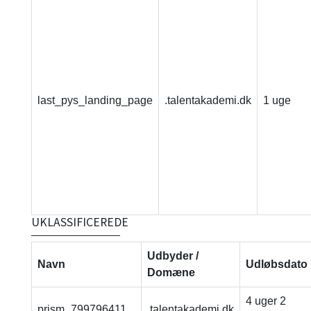
last_pys_landing_page
.talentakademi.dk
1 uge
UKLASSIFICEREDE
Udbyder /
Navn
Udløbsdato
Domæne
4 uger 2
prism_799796411
.talentakademi.dk