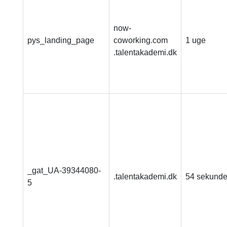
now-
pys_landing_page
coworking.com
1 uge
.talentakademi.dk
_gat_UA-39344080-
.talentakademi.dk
54 sekunde
5