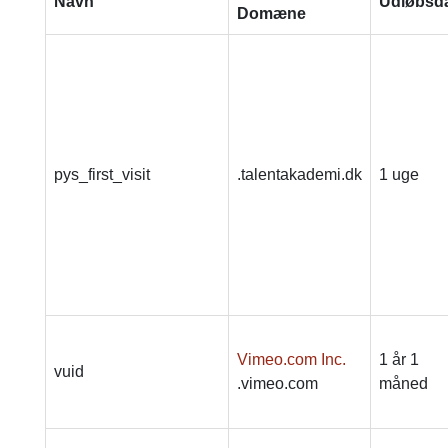
Navn
Udløbsd
Domæne
pys_first_visit
.talentakademi.dk
1 uge
Vimeo.com Inc.
1 år 1
vuid
.vimeo.com
måned