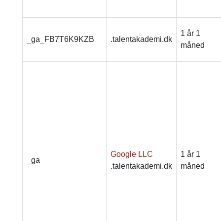
1 år 1
_ga_FB7T6K9KZB
.talentakademi.dk
måned
Google LLC
1 år 1
_ga
.talentakademi.dk
måned