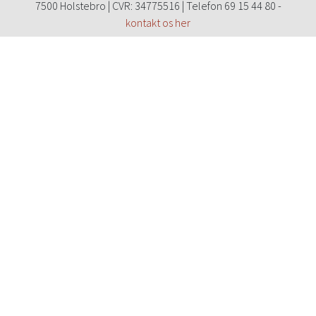
7500 Holstebro | CVR: 34775516 | Telefon 69 15 44 80 -
kontakt os her