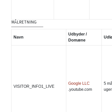
MÅLRETNING
Udbyder /
Navn
Udl
Domæne
Google LLC
5 må
VISITOR_INFO1_LIVE
.youtube.com
uger