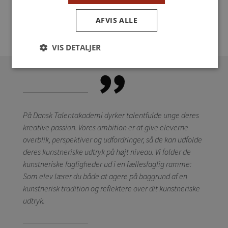
AFVIS ALLE
VIS DETALJER
På Dansk Talentakademi dyrker talentfulde unge deres
kreative passion. Vores ambition er at give eleverne
overblik, perspektiver og udfordringer, så de kan udfolde
deres kunstneriske udtryk på højt niveau. Vi folder de
kunstneriske fagligheder ud i en fællesfaglig ramme:
Som elev lærer du både at agere på baggrund af en
kunstnerisk tradition og reflektere over dit kunstneriske
udtryk.